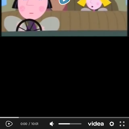
0:00
/
10:01