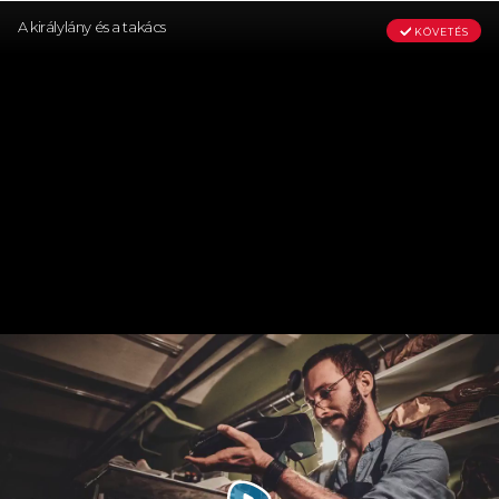
A királylány és a takács
KÖVETÉS