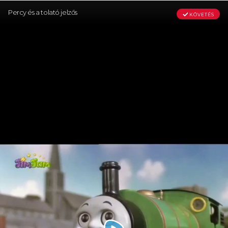
Percy és a tolató jelzős
KÖVETÉS