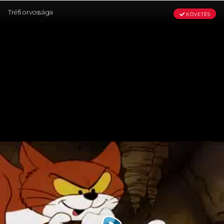
Tréfi orvossága
KÖVETÉS