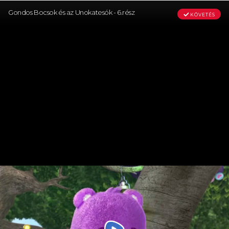
Gondos Bocsok és az Unokatesók - 6.rész
KÖVETÉS