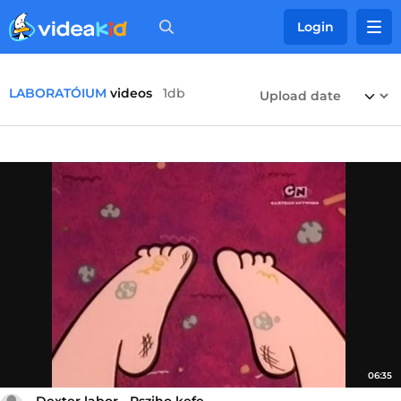
Login
LABORATÓIUM
videos
1db
06:35
Dexter labor - Psziho kefe