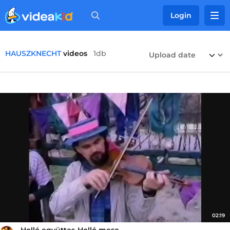
Login
HAUSZKNECHT
videos
1db
02:19
Holló együttes-Holló mese