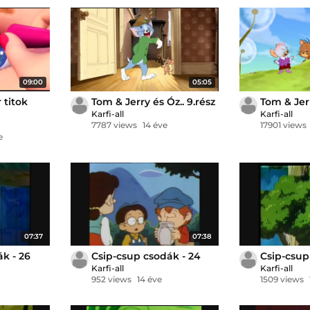
09:00
05:05
 titok
Tom & Jerry és Óz.. 9.rész
Tom & Jerr
Karfi-all
Karfi-all
7787 views
14 éve
17901 views
e
07:37
07:38
k - 26
Csip-csup csodák - 24
Csip-csup
Karfi-all
Karfi-all
952 views
14 éve
1509 views