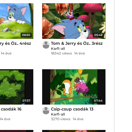
06:50
05:42
y és Óz.. 4rész
Tom & Jerry és Óz.. 3rész
Karfi-all
14 éve
18342 views
14 éve
07:37
07:44
 csodák 16
Csip-csup csodák 13
Karfi-all
14 éve
3270 views
14 éve