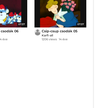
07:37
07:37
 csodák 06
Csip-csup csodák 05
Karfi-all
14 éve
1206 views
14 éve