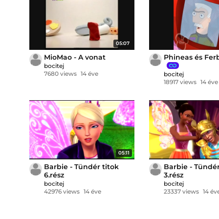
05:07
MioMao - A vonat
Phineas és Ferb
bocitej
7680 views
14 éve
bocitej
18917 views
14 éve
05:11
Barbie - Tündér titok
Barbie - Tündér
6.rész
3.rész
bocitej
bocitej
42976 views
14 éve
23337 views
14 év