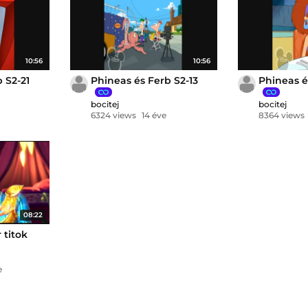
10:56
10:56
 S2-21
Phineas és Ferb S2-13
Phineas é
bocitej
bocitej
6324 views
14 éve
8364 views
08:22
 titok
e