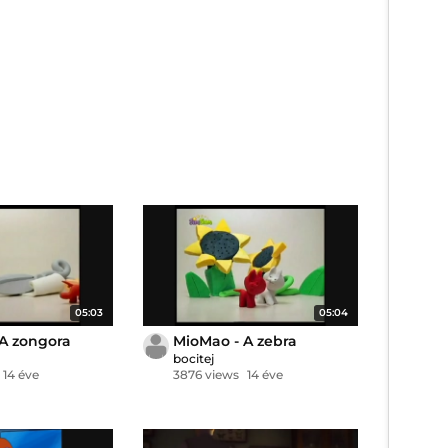
05:03
05:04
A zongora
MioMao - A zebra
bocitej
14 éve
3876 views
14 éve