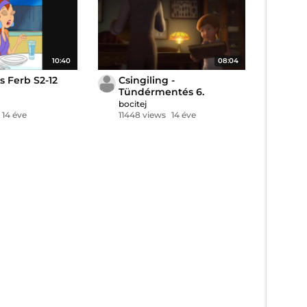
10:40
08:04
s Ferb S2-12
Csingiling -
Tündérmentés 6.
bocitej
14 éve
11448 views
14 éve