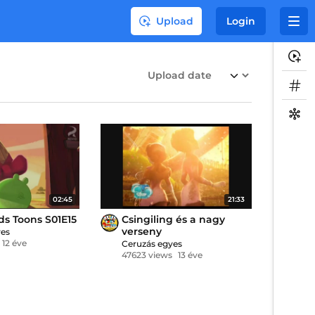
Upload
Login
02:45
21:33
ds Toons S01E15
Csingiling és a nagy
verseny
yes
12 éve
Ceruzás egyes
47623 views
13 éve