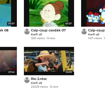
07:37
07:37
ák 08
Csip-csup csodák 07
Csip-csup
Karfi-all
Karfi-all
1261 views
14 éve
1471 views
07:41
10:09
Rio 2.rész
Karfi-all
23229 views
14 éve