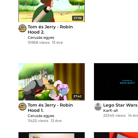
27:36
Tom és Jerry - Robin
Hood 2.
Ceruzás egyes
10958 views
13 éve
27:42
Tom és Jerry - Robin
Lego Star Wars 
Hood 1.
Karfi-all
25345 views
14 év
Ceruzás egyes
11425 views
13 éve