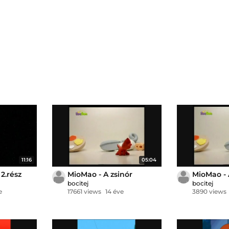
11:16
05:04
2.rész
MioMao - A zsinór
MioMao - 
bocitej
bocitej
e
17661 views
14 éve
3890 views