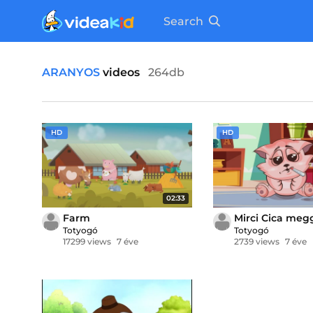
Search
ARANYOS
videos
264db
HD
HD
02:33
Farm
Mirci Cica meg
Totyogó
Totyogó
17299 views
7 éve
2739 views
7 éve