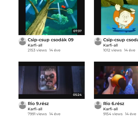
07:37
Csip-csup csodák 09
Csip-csup csod
Karfi-all
Karfi-all
2153 views
14 éve
1012 views
14 éve
05:24
Rio 9.rész
Rio 6.rész
Karfi-all
Karfi-all
7991 views
14 éve
9154 views
14 éve