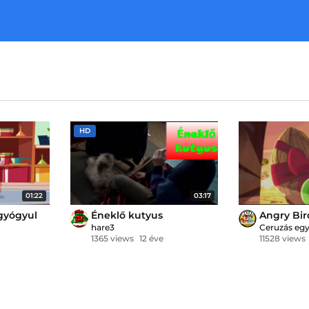
HD
01:22
03:17
gyógyul
Éneklő kutyus
Angry Bir
hare3
Ceruzás eg
1365 views
12 éve
11528 views