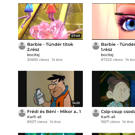
07:49
Barbie - Tündér titok
Barbie - Tündér
2.rész
1.rész
bocitej
bocitej
30693 views
14 éve
87323 views
14 év
14:25
Frédi és Béni - Mikor a.. 1
Csip-csup csodá
Karfi-all
Karfi-all
8507 views
14 éve
1607 views
14 éve