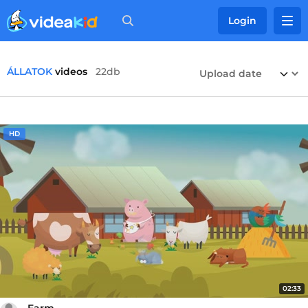
Login
ÁLLATOK
videos
22db
HD
02:33
Farm