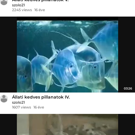
szolo21
2245 views
16 éve
03:26
Állati kedves pillanatok IV.
szolo21
1607 views
16 éve