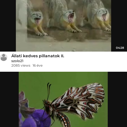
04:28
Állati kedves pillanatok II.
szolo21
2085 views
16 éve