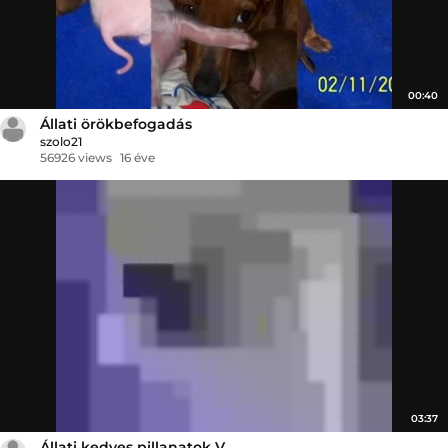
00:40
Állati örökbefogadás
szolo21
56926 views
16 éve
03:37
Állati kedves pillanatok V.