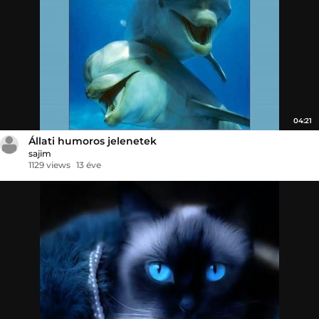
04:21
Állati humoros jelenetek
sajim
1129 views
13 éve