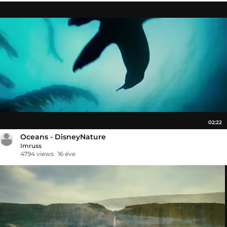
02:22
Oceans - DisneyNature
Imruss
4794 views
16 éve