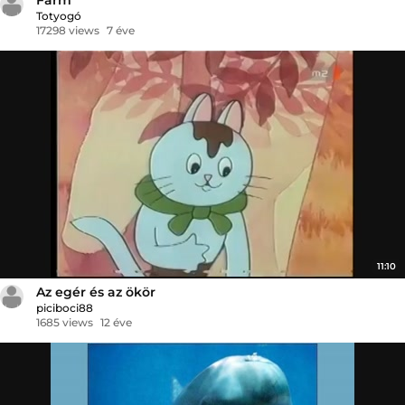
Totyogó
17298 views
7 éve
11:10
Az egér és az ökör
piciboci88
1685 views
12 éve