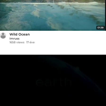
01:38
Wild Ocean
Imruss
1658 views
17 éve