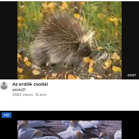
03:57
Az erdők csodái
szolo21
3582 views
15 éve
HD