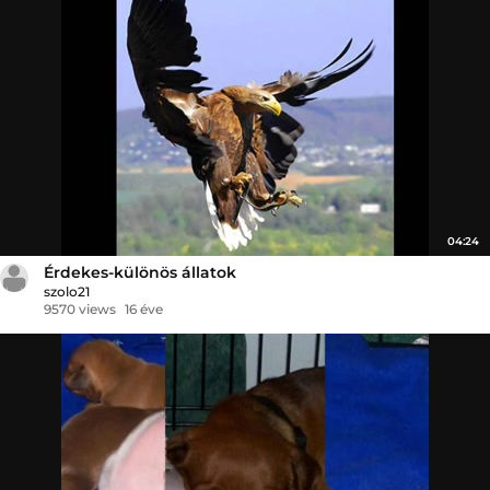
04:24
Érdekes-különös állatok
szolo21
9570 views
16 éve