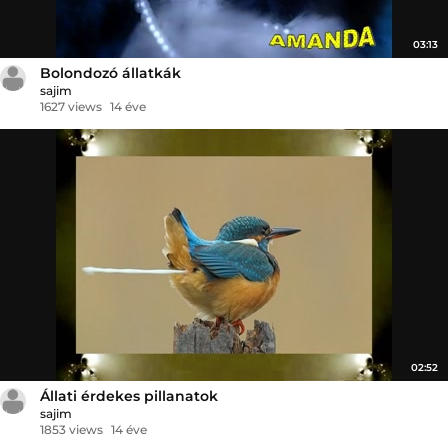
03:13
Bolondozó állatkák
sajim
1627 views
14 éve
02:52
Állati érdekes pillanatok
sajim
1853 views
14 éve