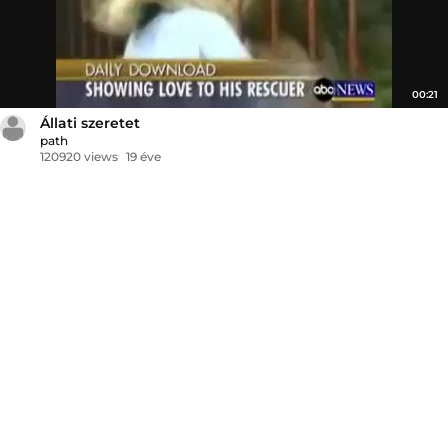
00:21
Állati szeretet
path
120920 views
19 éve