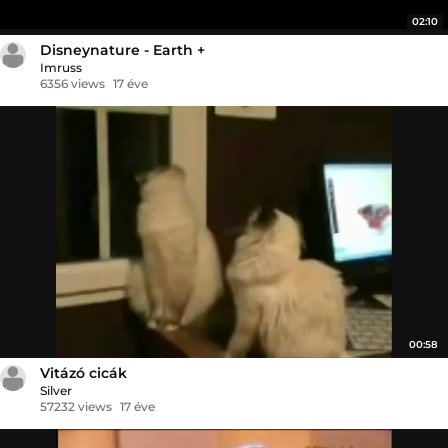
02:10
Disneynature - Earth +
Imruss
6356 views
17 éve
00:58
Vitázó cicák
Silver
57232 views
17 éve