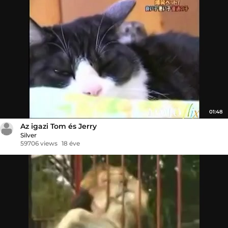
01:48
Az igazi Tom és Jerry
Silver
59706 views
18 éve