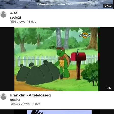
07:32
A tél
szolo21
1514 views
16 éve
10:12
Franklin - A felelősség
crash2
48034 views
16 éve