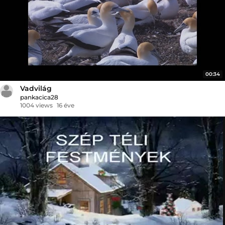
00:34
Vadvilág
pankacica28
1004 views
16 éve