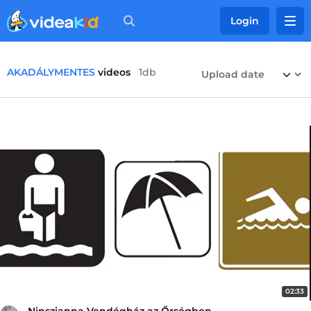
Login
AKADÁLYMENTES
videos
1db
02:33
Ninszianna Vendégház az Őrségben